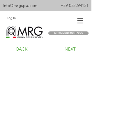
info@mrgspa.com
+39 032294131
Log In
ISTRUZIONI DI MONTAGGIO
BACK
NEXT