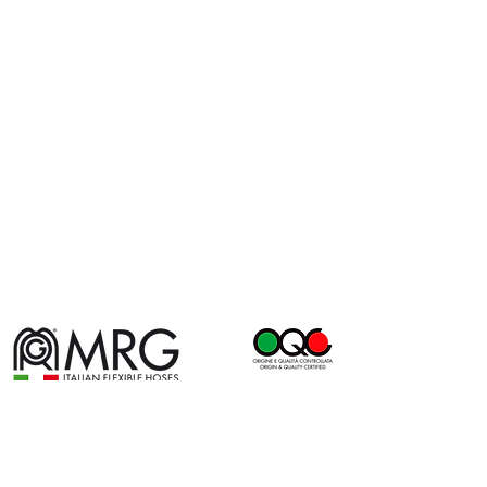
Via per Baraggia, 1 - 28024 Gozzano (NO)
- Italy - Tel.
+
39 032294131
- Fax
+39
0322913890
- Email:
info@mrgspa.com