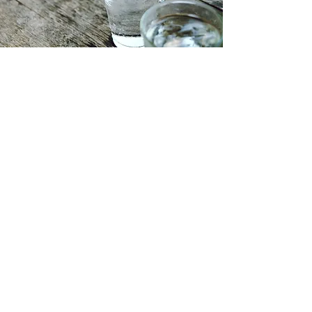
Via per Baraggia, 1 - 28024 Gozzano (NO)
- Italy - Tel.
+
39 032294131
- Fax
+39
0322913890
- Email:
info@mrgspa.com
Copyright © 2019 MRG ITALIAN FLEXIBLE
HOSES, All rights reserved. Partita IVA
IT01456380037
privacy policy
Whistleblowing
Procedura Whistleblowing