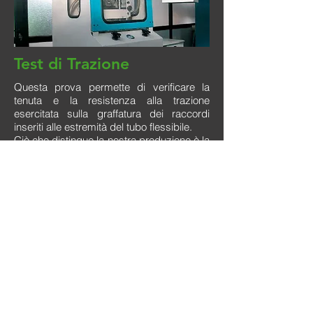
Test di Trazione
Questa prova permette di verificare la
tenuta e la resistenza alla trazione
esercitata sulla graffatura dei raccordi
inseriti alle estremità del tubo flessibile.
Ciò che distingue la nostra produzione è la
puntuale verifica della qualità delle materie
prime e la capacità di mantenere costanti i
controlli dei processi produttivi,
garantendo così un’affidabilità duratura.
Garanzie operanti ai
termini di legge Europea