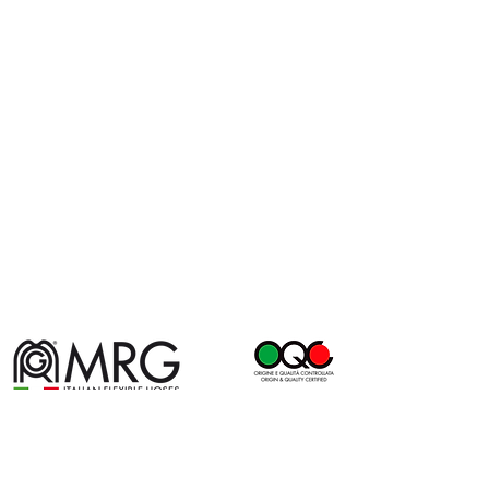
Via per Baraggia, 1 - 28024 Gozzano (NO)
- Italy - Tel.
+
39 032294131
- Fax
+39
0322913890
- Email:
info@mrgspa.com