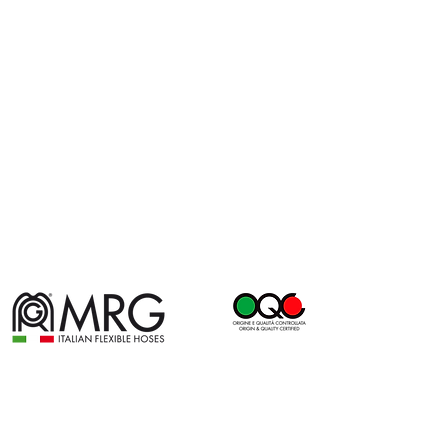
Via per Baraggia, 1 - 28024 Gozzano (NO)
- Italy - Tel.
+
39 032294131
- Fax
+39
0322913890
- Email:
info@mrgspa.com
Copyright © 2019 MRG ITALIAN FLEXIBLE