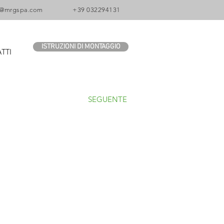
o@mrgspa.com
+39 032294131
ISTRUZIONI DI MONTAGGIO
TTI
SEGUENTE